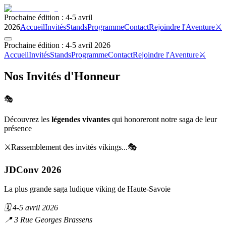
Prochaine édition : 4-5 avril
2026
Accueil
Invités
Stands
Programme
Contact
Rejoindre l'Aventure
⚔️
Prochaine édition : 4-5 avril 2026
Accueil
Invités
Stands
Programme
Contact
Rejoindre l'Aventure
⚔️
Nos Invités d'Honneur
🎭
Découvrez les
légendes vivantes
qui honoreront notre saga de leur
présence
⚔️
Rassemblement des invités vikings...
🎭
JDConv 2026
La plus grande saga ludique viking de Haute-Savoie
🗓️ 4-5 avril 2026
📍 3 Rue Georges Brassens